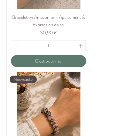
Bracelet en Amazonite – Apaisement &
Expression de soi
Prix
30,90 €
C’est pour moi
Nouveauté