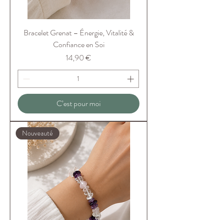
Bracelet Grenat – Énergie, Vitalité &
Confiance en Soi
Prix
14,90 €
C’est pour moi
Nouveauté