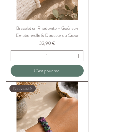
Bracelet en Rhodonite – Guérison
Émotionnelle & Douceur du Cœur
Prix
32,90 €
C’est pour moi
Nouveauté