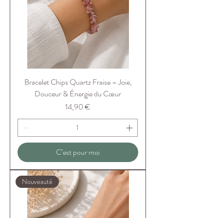
Bracelet Chips Quartz Fraise – Joie,
Douceur & Énergie du Cœur
Prix
14,90 €
C’est pour moi
Nouveauté