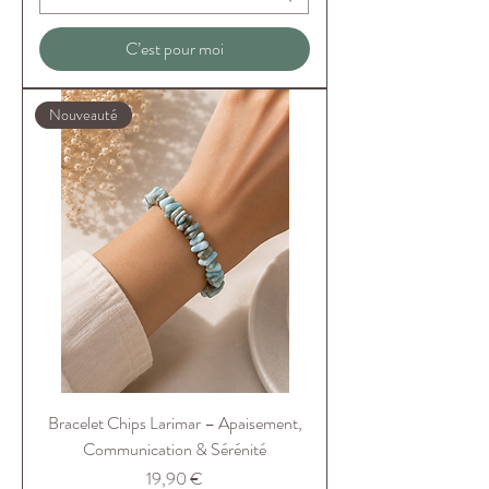
C’est pour moi
Nouveauté
Bracelet Chips Larimar – Apaisement,
Communication & Sérénité
Prix
19,90 €