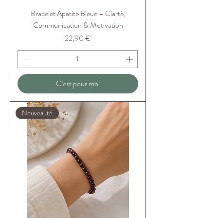
Bracelet Apatite Bleue – Clarté,
Communication & Motivation
Prix
22,90 €
C’est pour moi
Nouveauté