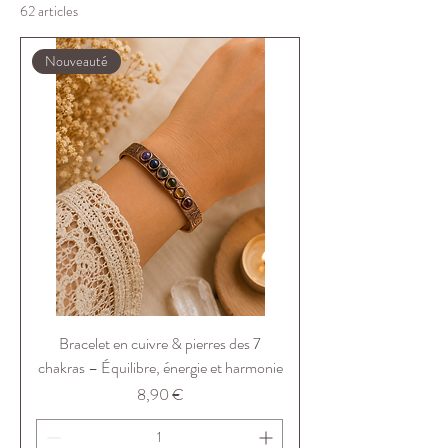
62 articles
sélectionnés et magnétisés. Ils vous
aident à repousser les énergies
Nouveauté
négatives, renforcer votre aura et
retrouver équilibre, force intérieure et
apaisement au quotidien.
Bracelet en cuivre & pierres des 7
chakras – Équilibre, énergie et harmonie
Prix
8,90 €