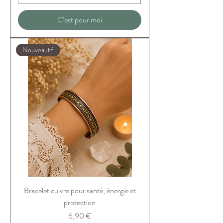
C’est pour moi
Nouveauté
Bracelet cuivre pour santé, énergie et
protection
Prix
6,90 €