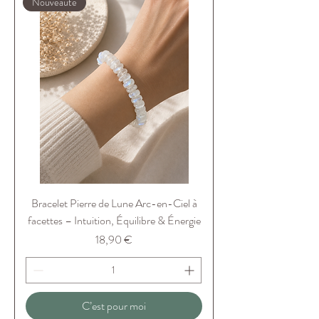
Nouveauté
Bracelet Pierre de Lune Arc-en-Ciel à
facettes – Intuition, Équilibre & Énergie
Prix
18,90 €
C’est pour moi