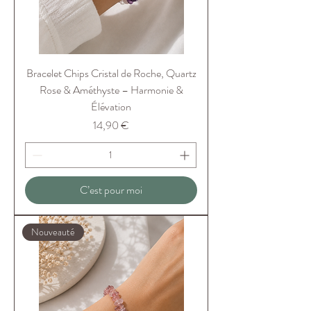
Bracelet Chips Cristal de Roche, Quartz
Rose & Améthyste – Harmonie &
Élévation
Prix
14,90 €
C’est pour moi
Nouveauté