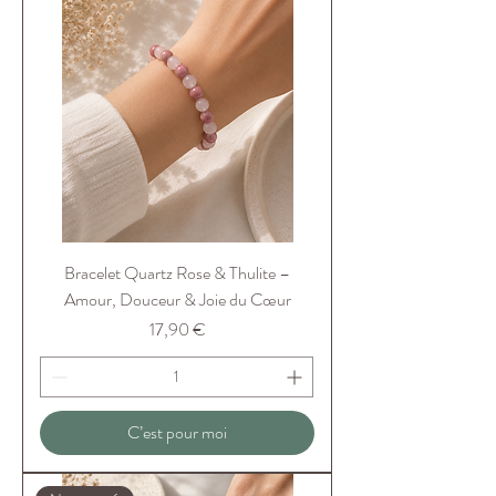
Bracelet Quartz Rose & Thulite –
Amour, Douceur & Joie du Cœur
Prix
17,90 €
C’est pour moi