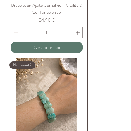
Bracelet en Agate Cornaline – Vitalité &
Confiance en soi
Prix
24,90 €
C’est pour moi
Nouveauté