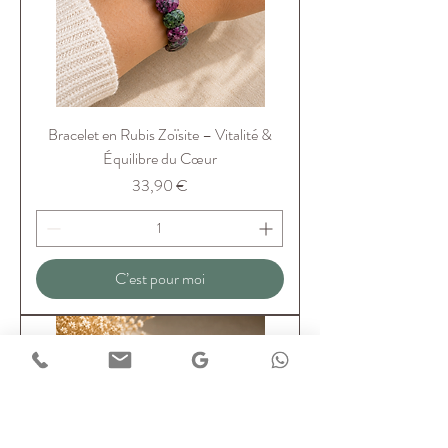
Bracelet en Rubis Zoïsite – Vitalité &
Équilibre du Cœur
Prix
33,90 €
C’est pour moi