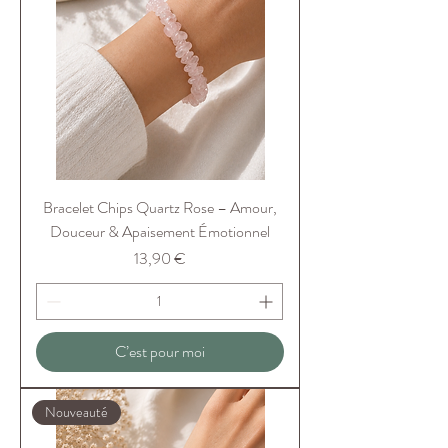
Bracelet Chips Quartz Rose – Amour,
Douceur & Apaisement Émotionnel
Prix
13,90 €
C’est pour moi
Nouveauté