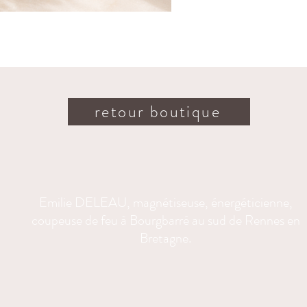
Huile 
(douc
Huile
(calm
Huile
retour boutique
moral,
Huile
(réco
Bienfaits
Emilie DELEAU, magnétiseuse, énergéticienne,
– Apaise 
coupeuse de feu à Bourgbarré au sud de Rennes en
– Accompa
Bretagne.
vulnérabil
– Apporte
– Favori
sans jug