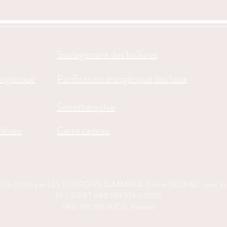
Soulagement des brûlures
ergétique
Purification énergétique des lieux
Sonothéraphie
ânien
Carte cadeau
023-2026 par LES ENERGIES D'AMARIA Emilie DELEAU tous droi
EI - SIRET 980 179 576 00015
​980 179 576 R.C.S. Rennes