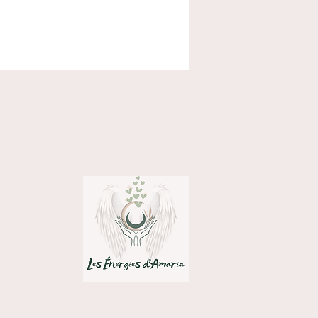
végétale de noyau d’abricot bio
eur, confort cutané)
 essentielle de camomille romaine bio
e émotionnel)
 essentielle de bergamote bio
(soutien
 lumière intérieure)
 essentielle de rose de Damas bio
nfort, ouverture du cœur)
 énergétiques
:
les émotions envahissantes
gne les périodes de tristesse ou de
ité
 un effet cocon et rassurant
se une ouverture du cœur en douceur et
ement