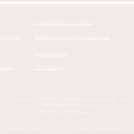
Soulagement des brûlures
ergétique
Purification énergétique des lieux
Sonothéraphie
ânien
Carte cadeau
023-2026 par LES ENERGIES D'AMARIA Emilie DELEAU tous droi
EI - SIRET 980 179 576 00015
​980 179 576 R.C.S. Rennes
Mentions légales
Politique de confidentialité et c