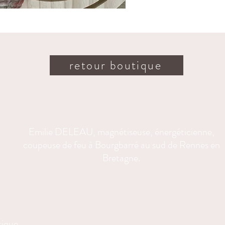
Chaque at
soins
, av
clarté. I
énergétiq
retour boutique
Utilisatio
À sus
espace
Pour é
Emilie DELEAU, magnétiseuse, énergéticienne,
une a
coupeuse de feu à Bourgbarré au sud de Rennes en
À off
Bretagne.
et de
Un objet 
illuminer
tique