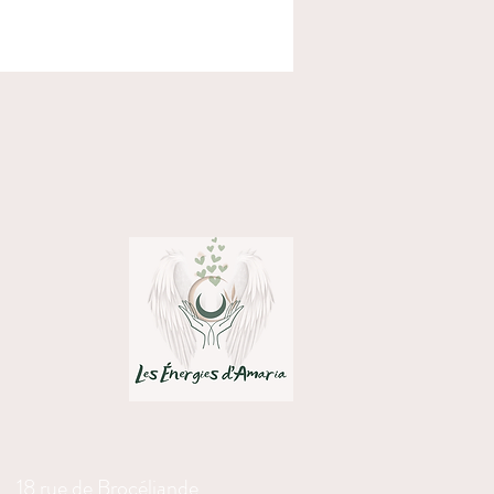
trape-soleil est magnétisé par mes
ec une intention de joie, d’équilibre et de
l peut également servir de support
ue lors d’un rituel ou d’une méditation.
n :
pendre près d’une fenêtre, dans un
 de vie ou de soin
lever la vibration d’une pièce et créer
tmosphère apaisante
rir comme symbole de lumière, d’espoir
 renouveau
décoratif, énergétique et inspirant, pour
 les journées et les cœurs.
18 rue de Brocéliande