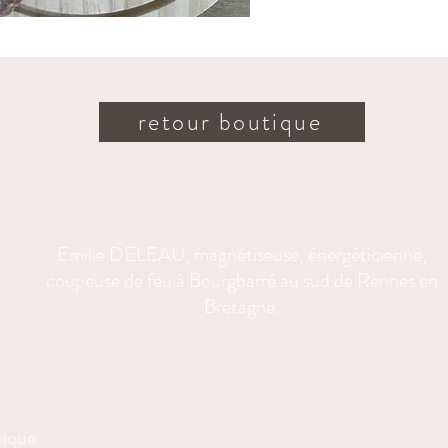
Chaque at
soins
, av
clarté. I
énergétiq
retour boutique
Utilisatio
À sus
espace
Pour é
Emilie DELEAU, magnétiseuse, énergéticienne,
une a
coupeuse de feu à Bourgbarré au sud de Rennes en
À off
Bretagne.
et de
Un objet 
illuminer
tique