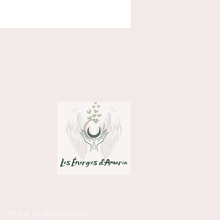
trape-soleil est magnétisé par mes
ec une intention de joie, d’équilibre et de
l peut également servir de support
ue lors d’un rituel ou d’une méditation.
n :
pendre près d’une fenêtre, dans un
 de vie ou de soin
lever la vibration d’une pièce et créer
tmosphère apaisante
rir comme symbole de lumière, d’espoir
 renouveau
décoratif, énergétique et inspirant, pour
 les journées et les cœurs.
18 rue de Brocéliande