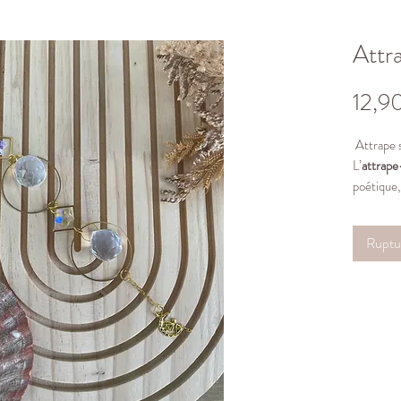
Attra
12,9
Attrape s
L’
attrape-
poétique,
et
répand
qui l’ent
Ruptu
devient 
de beauté
Chaque ra
lumière
, 
invitant 
cœur
et
subtileme