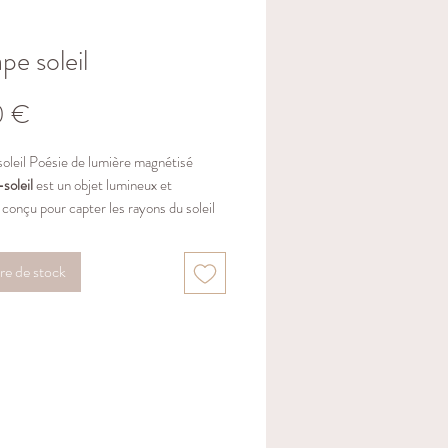
pe soleil
Prix
0 €
oleil Poésie de lumière magnétisé
soleil
est un objet lumineux et
 conçu pour capter les rayons du soleil
re des éclats arc-en-ciel
dans l’espace
oure. Suspendu près d’une fenêtre, il
re de stock
un
véritable diffuseur d’énergie positive
,
 et de douceur.
yon qui le traverse crée une
danse de
rappelant la magie de l’instant présent et
à la contemplation. Il apporte
légèreté au
élévation à l’âme
, tout en harmonisant
nt l’ambiance d’une pièce.