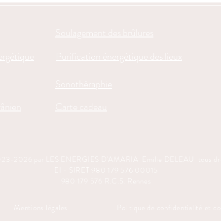
Soulagement des brûlures
ergétique
Purification énergétique des lieux
Sonothéraphie
ânien
Carte cadeau
023-2026 par LES ENERGIES D'AMARIA Emilie DELEAU tous droi
EI - SIRET 980 179 576 00015
​980 179 576 R.C.S. Rennes
Mentions légales
Politique de confidentialité et c