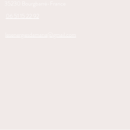
35230 Bourgbarré-France
06 51 15 22 92
lesenergiesdamaria@gmail.com