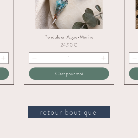
Pendule en Aigue-Marine
Aperçu rapide
Prix
24,90 €
C’est pour moi
retour boutique