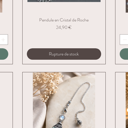
Pendule en Cristal de Roche
Aperçu rapide
Prix
24,90 €
Rupture de stock