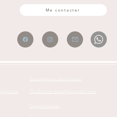
Me contacter
Soulagement des brûlures
ergétique
Purification énergétique des lieux
Sonothéraphie