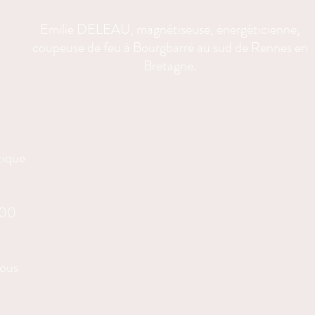
Emilie DELEAU, magnétiseuse, énergéticienne,
coupeuse de feu à Bourgbarré au sud de Rennes en
Bretagne.
tique
h00
vous