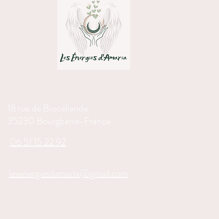
18 rue de Brocéliande
35230 Bourgbarré-France
06 51 15 22 92
lesenergiesdamaria@gmail.com