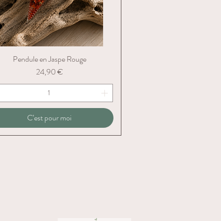
Pendule en Jaspe Rouge
Aperçu rapide
Prix
24,90 €
C’est pour moi