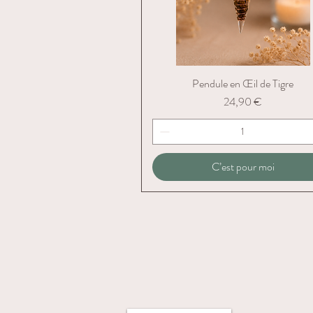
Pendule en Œil de Tigre
Aperçu rapide
Prix
24,90 €
C’est pour moi