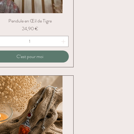
Pendule en Œil de Tigre
Aperçu rapide
Prix
24,90 €
C’est pour moi